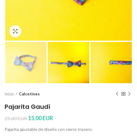
Click para ampliar
Inicio
Calcetines
Pajarita Gaudí
El
El
15,00
EUR
25,00
EUR
precio
precio
Pajarita ajustable de diseño con cierre trasero.
original
actual