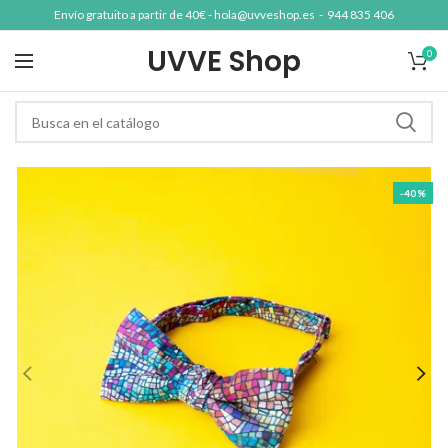
Envío gratuito a partir de 40€ -
hola@uvveshop.es
-
944 835 406
UVVE Shop
0
-40%