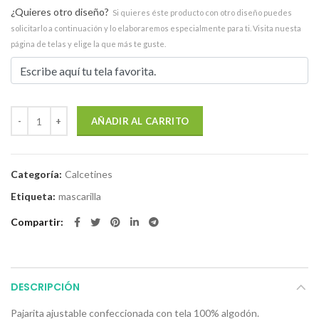
era:
es:
¿Quieres otro diseño?
25,00 EUR.
15,00 EUR.
Si quieres éste producto con otro diseño puedes
solicitarlo a continuación y lo elaboraremos especialmente para ti. Visita nuesta
página de telas y elige la que más te guste.
Pajarita Gaudí cantidad
AÑADIR AL CARRITO
Categoría:
Calcetines
Etiqueta:
mascarilla
Compartir
DESCRIPCIÓN
Pajarita ajustable confeccionada con tela 100% algodón.