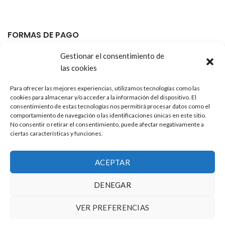
FORMAS DE PAGO
Gestionar el consentimiento de
las cookies
Para ofrecer las mejores experiencias, utilizamos tecnologías como las
cookies para almacenar y/o acceder a la información del dispositivo. El
consentimiento de estas tecnologías nos permitirá procesar datos como el
comportamiento de navegación o las identificaciones únicas en este sitio.
ENVIAMOS CON
No consentir o retirar el consentimiento, puede afectar negativamente a
ciertas características y funciones.
ACEPTAR
Utilizamos cookies para mejorar su experiencia en nuestro
DENEGAR
sitio web. Al navegar por este sitio web, acepta nuestro uso
de cookies.
©
Uvve Shop
2020
VER PREFERENCIAS
Todos los derechos reservados -
Términos y condiciones
-
Política
ACEPTAR