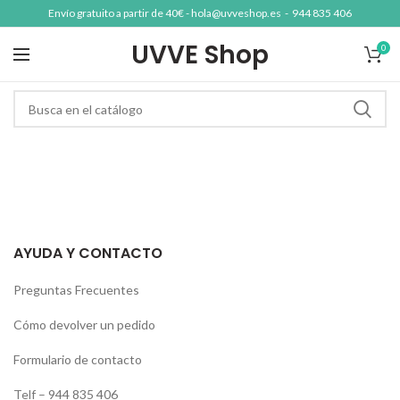
Envío gratuito a partir de 40€ -
hola@uvveshop.es
-
944 835 406
UVVE Shop
0
AYUDA Y CONTACTO
Preguntas Frecuentes
Cómo devolver un pedido
Formulario de contacto
Telf –
944 835 406