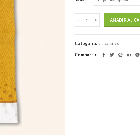
Calcetines "Eres la caña" cantidad
AÑADIR AL C
Categoría:
Calcetines
Compartir