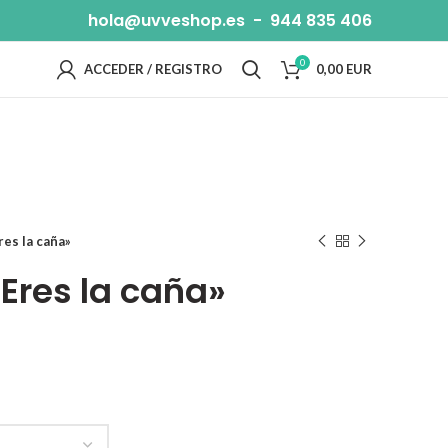
hola@uvveshop.es
-
944 835 406
0
ACCEDER / REGISTRO
0,00
EUR
res la caña»
Eres la caña»