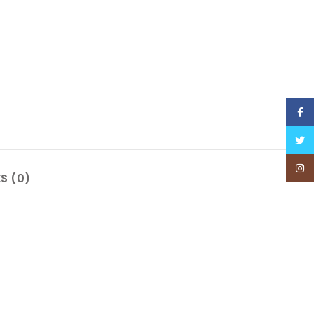
Face
Twitt
Insta
S (0)