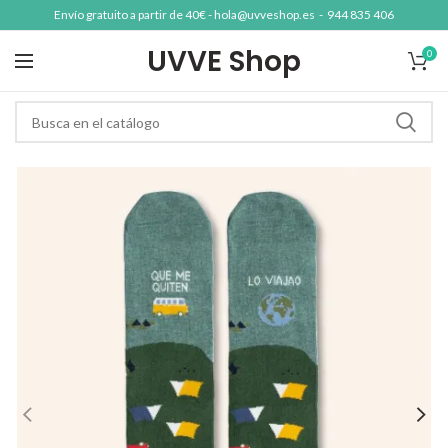
Envío gratuito a partir de 40€ -
hola@uvveshop.es
-
944 835 406
UVVE Shop
0