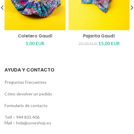
Coletero Gaudí
Pajarita Gaudí
El
El
5,00
EUR
15,00
EUR
25,00
EUR
precio
precio
original
actual
era:
es:
25,00 EUR.
15,00 
AYUDA Y CONTACTO
Preguntas Frecuentes
Cómo devolver un pedido
Formulario de contacto
Telf –
944 835 406
Mail –
hola@uvveshop.es